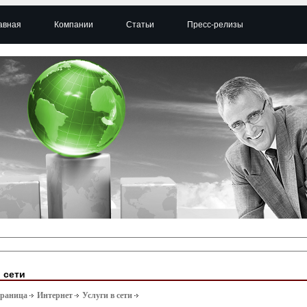
авная
Компании
Статьи
Пресс-релизы
 сети
траница
Интернет
Услуги в сети