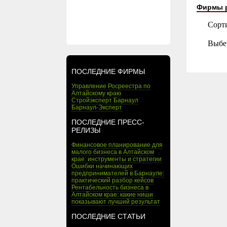
Фирмы 
Сорт
Выбе
ПОСЛЕДНИЕ ФИРМЫ
Управление Росреестра по
Алтайскому краю
Стройэксперт Барнаул
Барнаул-Эксперт
ПОСЛЕДНИЕ ПРЕСС-
РЕЛИЗЫ
Финансовое планирование для
малого бизнеса в Алтайском
крае: инструменты и стратегии
Ошибки начинающих
предпринимателей в Барнауле:
практический разбор кейсов
Рентабельность бизнеса в
Алтайском крае: какие ниши
показывают лучший результат
ПОСЛЕДНИЕ СТАТЬИ