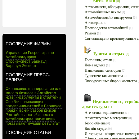
Авто- мото
[0]
Автозапчасти, оборудование, спе
Автомобильные чехлы
[0]
Автомобильный и инструмент
[0]
Автосервис
[0]
Производство автомобилей
[0]
Ремонт
[0]
Сигнализации и противоугонные 
ПОСЛЕДНИЕ ФИРМЫ
Управление Росреестра по
Туризм и отдых
[0]
Алтайскому краю
Гостиницы, отели
[0]
Стройэксперт Барнаул
Дома отдыха
Барнаул-Эксперт
[0]
Пансионаты, санатории
[0]
ПОСЛЕДНИЕ ПРЕСС-
Туристические агентства
[0]
РЕЛИЗЫ
Экскурсионные бюро и агентства
[
Финансовое планирование для
малого бизнеса в Алтайском
крае: инструменты и стратегии
Недвижимость, стройк
Ошибки начинающих
предпринимателей в Барнауле:
архитектура
[1]
практический разбор кейсов
Агентства недвижимости
[0]
Рентабельность бизнеса в
Архитектурные мастерские
[0]
Алтайском крае: какие ниши
Бюро обмена
показывают лучший результат
[0]
Дизайн-студии
[0]
ПОСЛЕДНИЕ СТАТЬИ
Интерьеры - оформление помеще