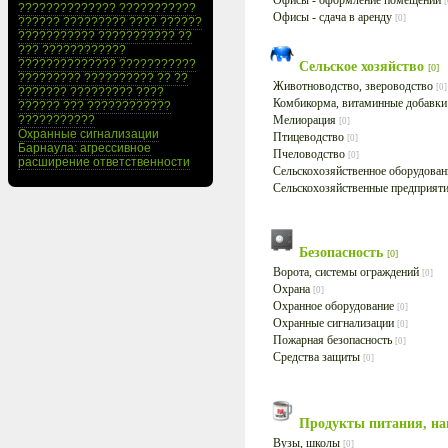
Офисы - оформление помещений
[
?????????????? ???????????
Офисы - сдача в аренду
[0]
?????? ????????? ???? ??????
??????????? ??????????? ??
??? ????????????
?????????????? ???????????
Сельское хозяйство
[0]
????????? ?????????? ?? ??
Животноводство, звероводство
[0]
??????? ????????? ????
Комбикорма, витаминные добавк
?????? ??? ????????????
???????????
Мелиорация
[0]
Охранные сигнализации
Птицеводство
[0]
Барнаула: агрессивное
Пчеловодство
[0]
расширение ответственности
Сельскохозяйственное оборудова
Сельскохозяйственные предприят
Безопасность
[0]
Ворота, системы ограждений
[0]
Охрана
[0]
Охранное оборудование
[0]
Охранные сигнализации
[0]
Пожарная безопасность
[0]
Средства защиты
[0]
Продукты питания, н
Вузы, школы
[0]