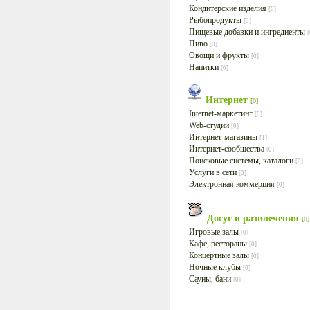
Кондитерские изделия
[0]
Рыбопродукты
[0]
Пищевые добавки и ингредиенты
[
Пиво
[0]
Овощи и фрукты
[0]
Напитки
[0]
Интернет
[0]
Internet-маркетинг
[0]
Web-студии
[0]
Интернет-магазины
[1]
Интернет-сообщества
[0]
Поисковые системы, каталоги
[0]
Услуги в сети
[0]
Электронная коммерция
[0]
Досуг и развлечения
[0]
Игровые залы
[0]
Кафе, рестораны
[0]
Концертные залы
[0]
Ночные клубы
[0]
Сауны, бани
[0]