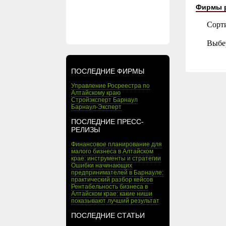
Фирмы 
Сорт
Выбе
ПОСЛЕДНИЕ ФИРМЫ
Управление Росреестра по
Алтайскому краю
Стройэксперт Барнаул
Барнаул-Эксперт
ПОСЛЕДНИЕ ПРЕСС-
РЕЛИЗЫ
Финансовое планирование для
малого бизнеса в Алтайском
крае: инструменты и стратегии
Ошибки начинающих
предпринимателей в Барнауле:
практический разбор кейсов
Рентабельность бизнеса в
Алтайском крае: какие ниши
показывают лучший результат
ПОСЛЕДНИЕ СТАТЬИ