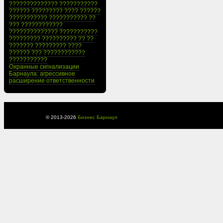
?????????????? ???????????
?????? ????????? ???? ??????
??????????? ??????????? ??
??? ????????????
?????????????? ???????????
????????? ?????????? ?? ??
??????? ????????? ????
?????? ??? ????????????
???????????
Охранные сигнализации
Барнаула: агрессивное
расширение ответственности
© 2013-
2026
Бизнес Барнаул