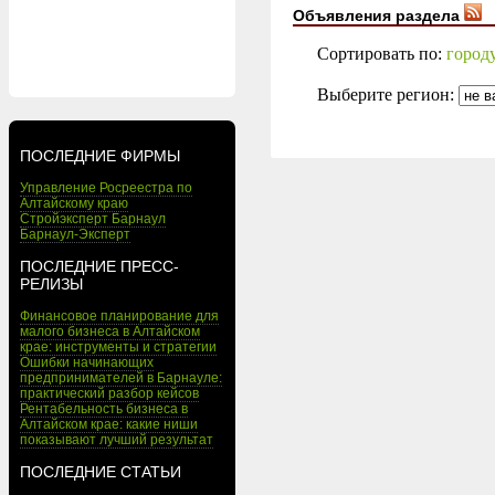
Объявления раздела
Сортировать по:
город
Выберите регион:
ПОСЛЕДНИЕ ФИРМЫ
Управление Росреестра по
Алтайскому краю
Стройэксперт Барнаул
Барнаул-Эксперт
ПОСЛЕДНИЕ ПРЕСС-
РЕЛИЗЫ
Финансовое планирование для
малого бизнеса в Алтайском
крае: инструменты и стратегии
Ошибки начинающих
предпринимателей в Барнауле:
практический разбор кейсов
Рентабельность бизнеса в
Алтайском крае: какие ниши
показывают лучший результат
ПОСЛЕДНИЕ СТАТЬИ