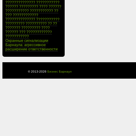
?????????????? ???????????
?????? ????????? ???? ??????
??????????? ??????????? ??
??? ????????????
?????????????? ???????????
????????? ?????????? ?? ??
??????? ????????? ????
?????? ??? ????????????
???????????
Охранные сигнализации
Барнаула: агрессивное
расширение ответственности
© 2013-
2026
Бизнес Барнаул