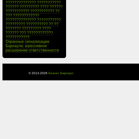
?????????????? ???????????
?????? ????????? ???? ??????
??????????? ??????????? ??
??? ????????????
?????????????? ???????????
????????? ?????????? ?? ??
??????? ????????? ????
?????? ??? ????????????
???????????
Охранные сигнализации
Барнаула: агрессивное
расширение ответственности
© 2013-
2026
Бизнес Барнаул