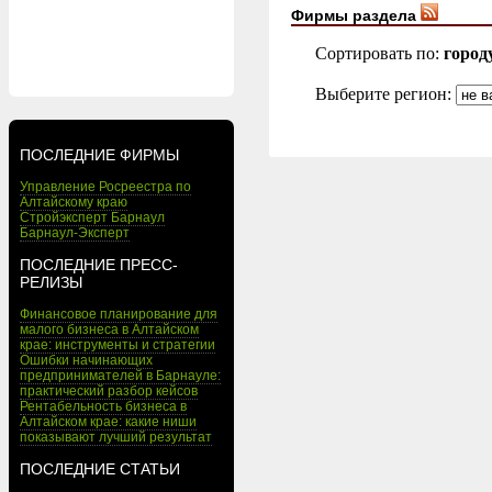
Фирмы раздела
Сортировать по:
город
Выберите регион:
ПОСЛЕДНИЕ ФИРМЫ
Управление Росреестра по
Алтайскому краю
Стройэксперт Барнаул
Барнаул-Эксперт
ПОСЛЕДНИЕ ПРЕСС-
РЕЛИЗЫ
Финансовое планирование для
малого бизнеса в Алтайском
крае: инструменты и стратегии
Ошибки начинающих
предпринимателей в Барнауле:
практический разбор кейсов
Рентабельность бизнеса в
Алтайском крае: какие ниши
показывают лучший результат
ПОСЛЕДНИЕ СТАТЬИ