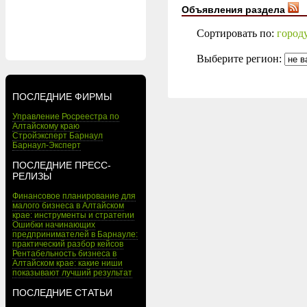
Объявления раздела
Сортировать по:
город
Выберите регион:
ПОСЛЕДНИЕ ФИРМЫ
Управление Росреестра по
Алтайскому краю
Стройэксперт Барнаул
Барнаул-Эксперт
ПОСЛЕДНИЕ ПРЕСС-
РЕЛИЗЫ
Финансовое планирование для
малого бизнеса в Алтайском
крае: инструменты и стратегии
Ошибки начинающих
предпринимателей в Барнауле:
практический разбор кейсов
Рентабельность бизнеса в
Алтайском крае: какие ниши
показывают лучший результат
ПОСЛЕДНИЕ СТАТЬИ