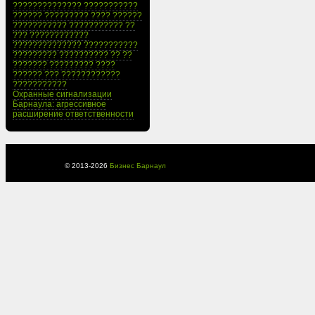
?????????????? ???????????
?????? ????????? ???? ??????
??????????? ??????????? ??
??? ????????????
?????????????? ???????????
????????? ?????????? ?? ??
??????? ????????? ????
?????? ??? ????????????
???????????
Охранные сигнализации
Барнаула: агрессивное
расширение ответственности
© 2013-
2026
Бизнес Барнаул