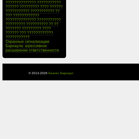
?????????????? ???????????
?????? ????????? ???? ??????
??????????? ??????????? ??
??? ????????????
?????????????? ???????????
????????? ?????????? ?? ??
??????? ????????? ????
?????? ??? ????????????
???????????
Охранные сигнализации
Барнаула: агрессивное
расширение ответственности
© 2013-
2026
Бизнес Барнаул