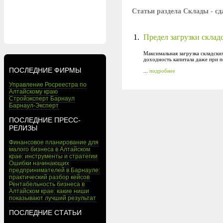
Статьи раздела Склады - сд
1.
Предел загрузки склад
Максимальная загрузка складски
доходность капитала даже при 
ПОСЛЕДНИЕ ФИРМЫ
...
подробнее
Управление Росреестра по
Алтайскому краю
Стройэксперт Барнаул
Барнаул-Эксперт
ПОСЛЕДНИЕ ПРЕСС-
РЕЛИЗЫ
Финансовое планирование для
малого бизнеса в Алтайском
крае: инструменты и стратегии
Ошибки начинающих
предпринимателей в Барнауле:
практический разбор кейсов
Рентабельность бизнеса в
Алтайском крае: какие ниши
показывают лучший результат
ПОСЛЕДНИЕ СТАТЬИ