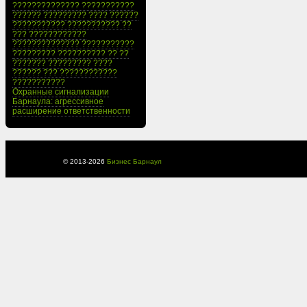
?????????????? ???????????
?????? ????????? ???? ??????
??????????? ??????????? ??
??? ????????????
?????????????? ???????????
????????? ?????????? ?? ??
??????? ????????? ????
?????? ??? ????????????
???????????
Охранные сигнализации
Барнаула: агрессивное
расширение ответственности
© 2013-
2026
Бизнес Барнаул