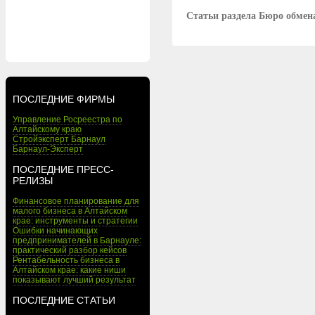
Статьи раздела Бюро обмен
ПОСЛЕДНИЕ ФИРМЫ
Управление Росреестра по
Алтайскому краю
Стройэксперт Барнаул
Барнаул-Эксперт
ПОСЛЕДНИЕ ПРЕСС-
РЕЛИЗЫ
Финансовое планирование для
малого бизнеса в Алтайском
крае: инструменты и стратегии
Ошибки начинающих
предпринимателей в Барнауле:
практический разбор кейсов
Рентабельность бизнеса в
Алтайском крае: какие ниши
показывают лучший результат
ПОСЛЕДНИЕ СТАТЬИ