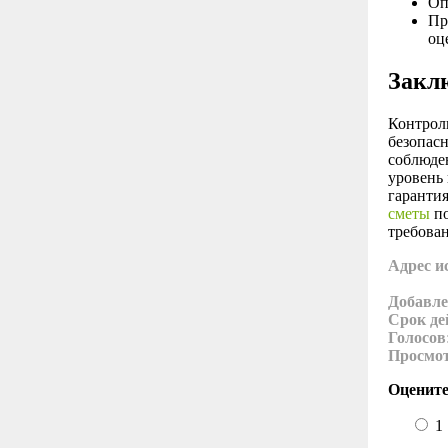
Оп
Пр
оц
Закл
Контрол
безопас
соблюде
уровень
гаранти
сметы
по
требова
Адрес и
Добавле
Срок де
Голосов
Просмо
Оцените
1