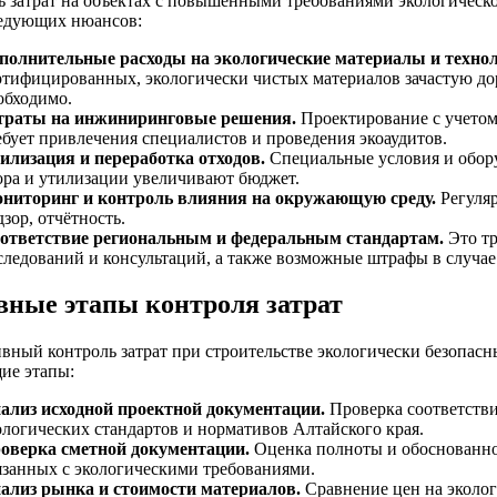
ь затрат на объектах с повышенными требованиями экологическ
ледующих нюансов:
полнительные расходы на экологические материалы и технол
ртифицированных, экологически чистых материалов зачастую до
обходимо.
траты на инжиниринговые решения.
Проектирование с учетом
ебует привлечения специалистов и проведения экоаудитов.
илизация и переработка отходов.
Специальные условия и обору
ора и утилизации увеличивают бюджет.
ниторинг и контроль влияния на окружающую среду.
Регуляр
дзор, отчётность.
ответствие региональным и федеральным стандартам.
Это тр
следований и консультаций, а также возможные штрафы в случае
вные этапы контроля затрат
вный контроль затрат при строительстве экологически безопасн
ие этапы:
ализ исходной проектной документации.
Проверка соответстви
ологических стандартов и нормативов Алтайского края.
оверка сметной документации.
Оценка полноты и обоснованнос
язанных с экологическими требованиями.
ализ рынка и стоимости материалов.
Сравнение цен на эколо