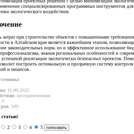
тимизация проектных решений с целью минимизации экологичес
именение специализированных программных инструментов для 
енки экологического воздействия.
ючение
ь затрат при строительстве объектов с повышенными требования
ности в Алтайском крае является важнейшим этапом, позволяющи
ние законодательных норм, но и эффективное использование бю
 профессионализма, знания региональных особенностей и совр
я успешной реализации экологически безопасных проектов. По
зволит построить оптимальную и прозрачную систему контроля з
ний и нюансов.
сточника
:
на
: 11-09-2025
йствия
: неограниченная
: 0
тров
: 109
 статью!
2
3
4
5