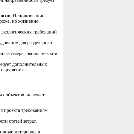
ой направленности требует
огии.
Использование
роже, но жизненно
 экологических требований
дование для раздельного
ные замеры, экологический
ебует дополнительных
 нарушения.
ых объектов включает
я проекта требованиям
ти статей затрат,
гичные материалы в