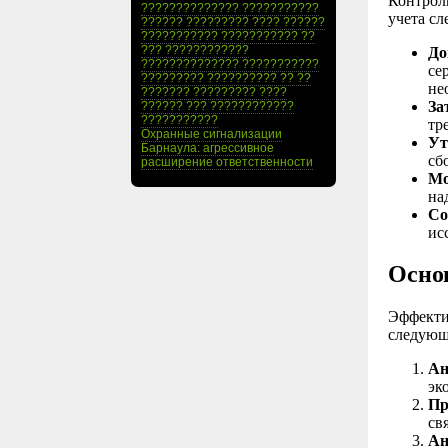
Контрол
?????????????? ???????????
учета с
?????? ????????? ???? ??????
??????????? ??????????? ??
??? ????????????
До
?????????????? ???????????
се
????????? ?????????? ?? ??
не
??????? ????????? ????
За
?????? ??? ????????????
???????????
тр
Охранные сигнализации
Ут
Барнаула: агрессивное
сб
расширение ответственности
Мо
на
Со
ис
Осно
Эффекти
следующ
Ан
эк
Пр
св
Ан