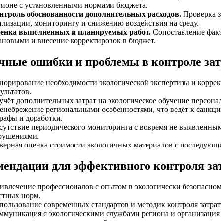
гионе с установленными нормами бюджета.
нтроль обоснованности дополнительных расходов.
Проверка з
илизации, мониторингу и снижению воздействия на среду.
енка выполненных и планируемых работ.
Сопоставление факт
ановыми и внесение корректировок в бюджет.
чные ошибки и проблемы в контроле зат
норирование необходимости экологической экспертизы и коррек
зультатов.
учёт дополнительных затрат на экологическое обучение персона
енебрежение региональными особенностями, что ведёт к санкци
рафы и доработки.
сутствие периодического мониторинга с вовремя не выявленны
рушениями.
верная оценка стоимости экологичных материалов с последующ
мендации для эффективного контроля за
ивлечение профессионалов с опытом в экологически безопасном
стных норм.
пользование современных стандартов и методик контроля затрат
ммуникация с экологическими службами региона и организация 