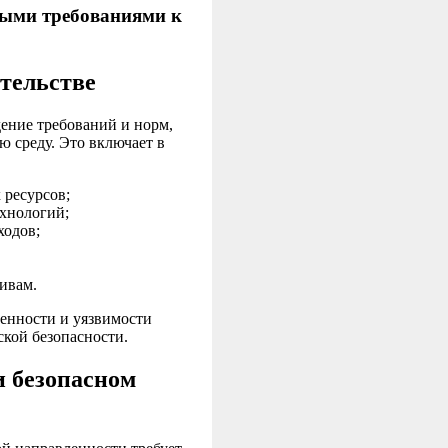
ными требованиями к
ительстве
дение требований и норм,
 среду. Это включает в
 ресурсов;
ехнологий;
ходов;
ивам.
ценности и уязвимости
ской безопасности.
и безопасном