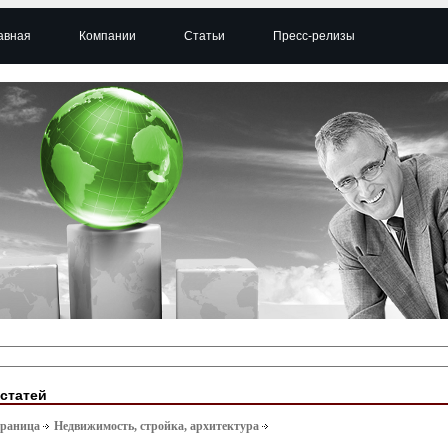
авная
Компании
Статьи
Пресс-релизы
 статей
траница
Недвижимость, стройка, архитектура