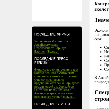
Контро
эколог
Значе
Экологич
ПОСЛЕДНИЕ ФИРМЫ
направл
себя:
Управление Росреестра по
Алтайскому краю
Сн
Стройэксперт Барнаул
Ис
Барнаул-Эксперт
Ра
ПОСЛЕДНИЕ ПРЕСС-
Со
РЕЛИЗЫ
Пр
Со
Финансовое планирование для
малого бизнеса в Алтайском
крае: инструменты и стратегии
В Алтайс
Ошибки начинающих
природы,
предпринимателей в Барнауле:
практический разбор кейсов
Рентабельность бизнеса в
Спец
Алтайском крае: какие ниши
показывают лучший результат
стро
ПОСЛЕДНИЕ СТАТЬИ