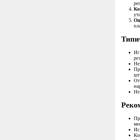
ре
Ко
ут
Оц
пл
Типи
Иг
ре
Не
Пр
шт
От
на
Не
Реко
Пр
ме
Ис
Ко